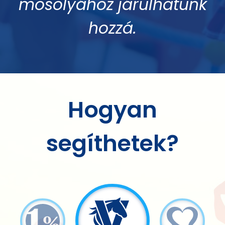
mosolyához járulhatunk
hozzá.
Hogyan
segíthetek?