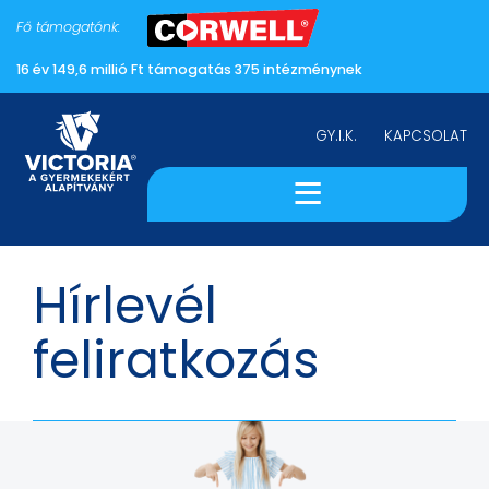
Fő támogatónk:
16 év 149,6 millió Ft támogatás 375 intézménynek
GY.I.K.
KAPCSOLAT
≡
ALAPÍTVÁNY
HÍREK
Hírlevél
PÁLYÁZATOK
feliratkozás
TÁMOGATÓINK
HOGYAN SEGÍTHET
ÖN?