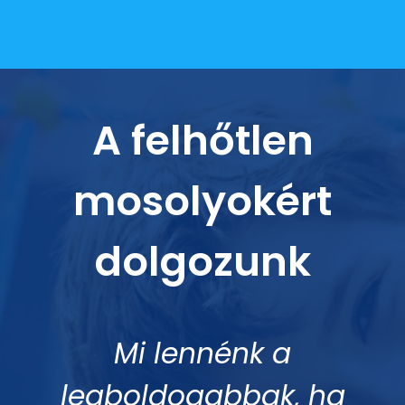
A felhőtlen
mosolyokért
dolgozunk
Mi lennénk a
legboldogabbak, ha